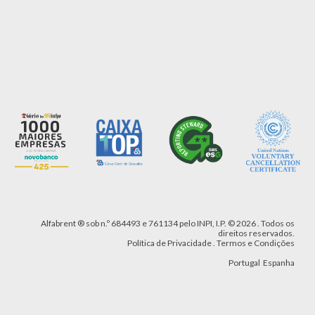
Alfabrent
® sob n.º 684493
e 761134
pelo INPI, I.P.
©
2026 .
Todos os
direitos reservados.
Política de Privacidade
.
Termos e Condições
Portugal
Espanha