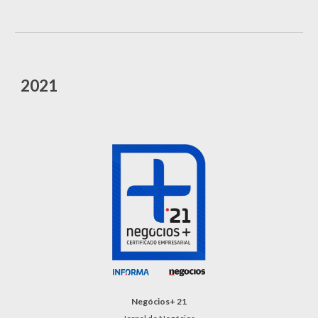
202
1
Negócios+ 2
1