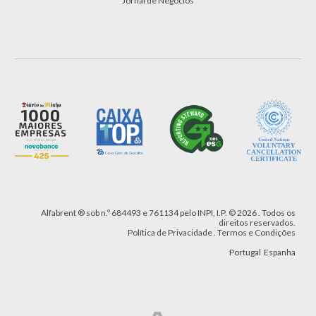
Jornal de Negócios
Alfabrent
® sob n.º 684493
e 761134
pelo INPI, I.P.
©
2026 .
Todos os
direitos reservados.
Política de Privacidade
.
Termos e Condições
Portugal
Espanha