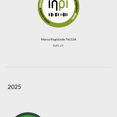
Marca Registada 761134
INPI, I.P.
202
5