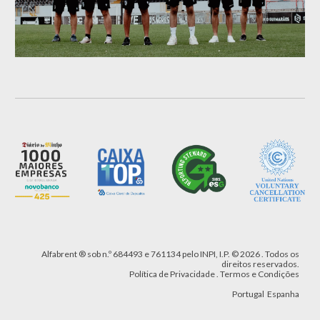
Alfabrent
® sob n.º 684493
e 761134
pelo INPI, I.P.
©
2026 .
Todos os
direitos reservados.
Política de Privacidade
.
Termos e Condições
Portugal
Espanha